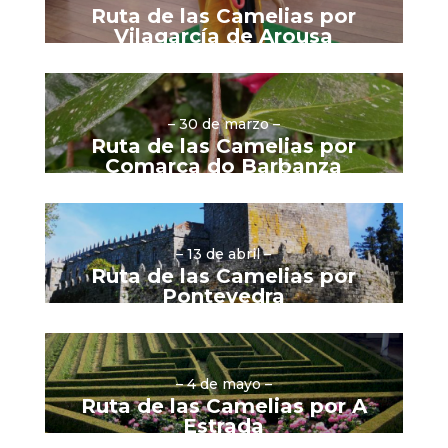
Ruta de las Camelias por
Vilagarcía de Arousa
– 30 de marzo –
Ruta de las Camelias por
Comarca do Barbanza
– 13 de abril –
Ruta de las Camelias por
Pontevedra
– 4 de mayo –
Ruta de las Camelias por A
Estrada